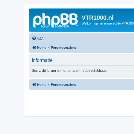
VTR1000.nl
Welkom op het enige echte VTR100
V&A
Home
Forumoverzicht
Informatie
Sorry, dit forum is momenteel niet beschikbaar.
Home
Forumoverzicht