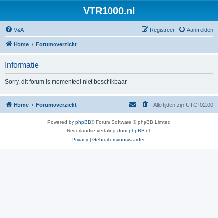
VTR1000.nl
V&A
Registreer
Aanmelden
Home
Forumoverzicht
Informatie
Sorry, dit forum is momenteel niet beschikbaar.
Home
Forumoverzicht
Alle tijden zijn
UTC+02:00
Powered by
phpBB
® Forum Software © phpBB Limited
Nederlandse vertaling door
phpBB.nl
.
Privacy
|
Gebruikersvoorwaarden