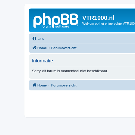
VTR1000.nl
Welkom op het enige echte VTR100
V&A
Home
Forumoverzicht
Informatie
Sorry, dit forum is momenteel niet beschikbaar.
Home
Forumoverzicht