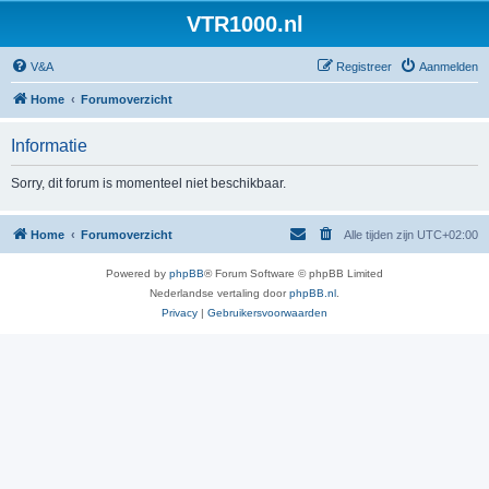
VTR1000.nl
V&A
Registreer
Aanmelden
Home
Forumoverzicht
Informatie
Sorry, dit forum is momenteel niet beschikbaar.
Home
Forumoverzicht
Alle tijden zijn
UTC+02:00
Powered by
phpBB
® Forum Software © phpBB Limited
Nederlandse vertaling door
phpBB.nl
.
Privacy
|
Gebruikersvoorwaarden