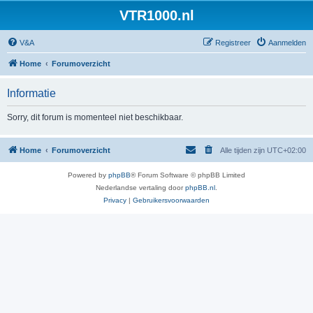
VTR1000.nl
V&A
Registreer
Aanmelden
Home
Forumoverzicht
Informatie
Sorry, dit forum is momenteel niet beschikbaar.
Home
Forumoverzicht
Alle tijden zijn
UTC+02:00
Powered by
phpBB
® Forum Software © phpBB Limited
Nederlandse vertaling door
phpBB.nl
.
Privacy
|
Gebruikersvoorwaarden