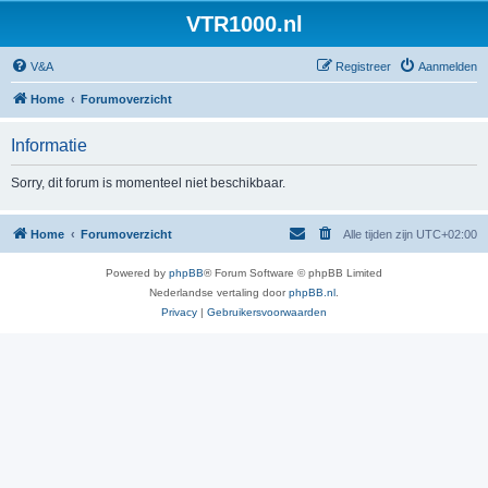
VTR1000.nl
V&A
Registreer
Aanmelden
Home
Forumoverzicht
Informatie
Sorry, dit forum is momenteel niet beschikbaar.
Home
Forumoverzicht
Alle tijden zijn
UTC+02:00
Powered by
phpBB
® Forum Software © phpBB Limited
Nederlandse vertaling door
phpBB.nl
.
Privacy
|
Gebruikersvoorwaarden