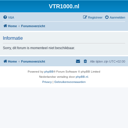
VTR1000.nl
V&A
Registreer
Aanmelden
Home
Forumoverzicht
Informatie
Sorry, dit forum is momenteel niet beschikbaar.
Home
Forumoverzicht
Alle tijden zijn
UTC+02:00
Powered by
phpBB
® Forum Software © phpBB Limited
Nederlandse vertaling door
phpBB.nl
.
Privacy
|
Gebruikersvoorwaarden