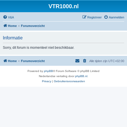
VTR1000.nl
V&A
Registreer
Aanmelden
Home
Forumoverzicht
Informatie
Sorry, dit forum is momenteel niet beschikbaar.
Home
Forumoverzicht
Alle tijden zijn
UTC+02:00
Powered by
phpBB
® Forum Software © phpBB Limited
Nederlandse vertaling door
phpBB.nl
.
Privacy
|
Gebruikersvoorwaarden