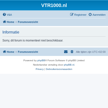
VTR1000.nl
V&A
Registreer
Aanmelden
Home
Forumoverzicht
Informatie
Sorry, dit forum is momenteel niet beschikbaar.
Home
Forumoverzicht
Alle tijden zijn
UTC+02:00
Powered by
phpBB
® Forum Software © phpBB Limited
Nederlandse vertaling door
phpBB.nl
.
Privacy
|
Gebruikersvoorwaarden