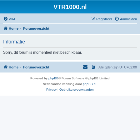
VTR1000.nl
V&A
Registreer
Aanmelden
Home
Forumoverzicht
Informatie
Sorry, dit forum is momenteel niet beschikbaar.
Home
Forumoverzicht
Alle tijden zijn
UTC+02:00
Powered by
phpBB
® Forum Software © phpBB Limited
Nederlandse vertaling door
phpBB.nl
.
Privacy
|
Gebruikersvoorwaarden