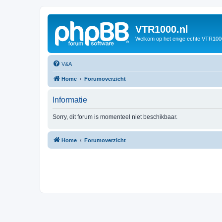
VTR1000.nl
Welkom op het enige echte VTR100
V&A
Home
Forumoverzicht
Informatie
Sorry, dit forum is momenteel niet beschikbaar.
Home
Forumoverzicht