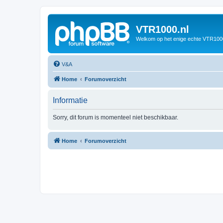
VTR1000.nl
Welkom op het enige echte VTR100
V&A
Home
Forumoverzicht
Informatie
Sorry, dit forum is momenteel niet beschikbaar.
Home
Forumoverzicht