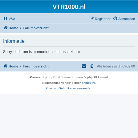
VTR1000.nl
V&A
Registreer
Aanmelden
Home
Forumoverzicht
Informatie
Sorry, dit forum is momenteel niet beschikbaar.
Home
Forumoverzicht
Alle tijden zijn
UTC+02:00
Powered by
phpBB
® Forum Software © phpBB Limited
Nederlandse vertaling door
phpBB.nl
.
Privacy
|
Gebruikersvoorwaarden