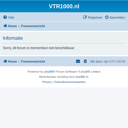
VTR1000.nl
V&A
Registreer
Aanmelden
Home
Forumoverzicht
Informatie
Sorry, dit forum is momenteel niet beschikbaar.
Home
Forumoverzicht
Alle tijden zijn
UTC+02:00
Powered by
phpBB
® Forum Software © phpBB Limited
Nederlandse vertaling door
phpBB.nl
.
Privacy
|
Gebruikersvoorwaarden