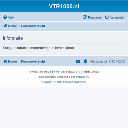
VTR1000.nl
V&A
Registreer
Aanmelden
Home
Forumoverzicht
Informatie
Sorry, dit forum is momenteel niet beschikbaar.
Home
Forumoverzicht
Alle tijden zijn
UTC+02:00
Powered by
phpBB
® Forum Software © phpBB Limited
Nederlandse vertaling door
phpBB.nl
.
Privacy
|
Gebruikersvoorwaarden