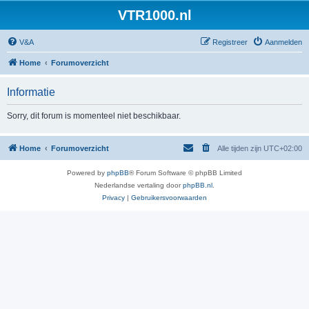
VTR1000.nl
V&A
Registreer
Aanmelden
Home
Forumoverzicht
Informatie
Sorry, dit forum is momenteel niet beschikbaar.
Home
Forumoverzicht
Alle tijden zijn
UTC+02:00
Powered by
phpBB
® Forum Software © phpBB Limited
Nederlandse vertaling door
phpBB.nl
.
Privacy
|
Gebruikersvoorwaarden