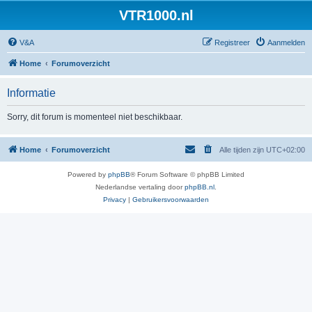
VTR1000.nl
V&A
Registreer
Aanmelden
Home
Forumoverzicht
Informatie
Sorry, dit forum is momenteel niet beschikbaar.
Home
Forumoverzicht
Alle tijden zijn
UTC+02:00
Powered by
phpBB
® Forum Software © phpBB Limited
Nederlandse vertaling door
phpBB.nl
.
Privacy
|
Gebruikersvoorwaarden