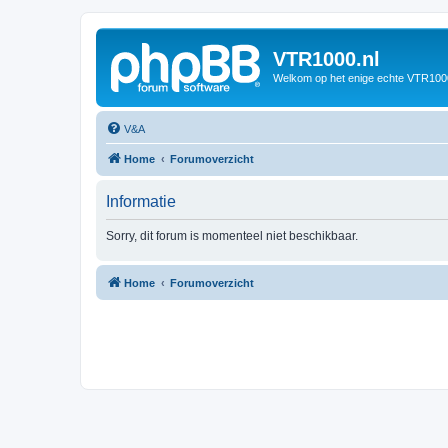
VTR1000.nl
Welkom op het enige echte VTR100
V&A
Home
Forumoverzicht
Informatie
Sorry, dit forum is momenteel niet beschikbaar.
Home
Forumoverzicht