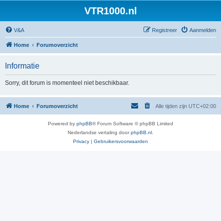
VTR1000.nl
V&A
Registreer
Aanmelden
Home
Forumoverzicht
Informatie
Sorry, dit forum is momenteel niet beschikbaar.
Home
Forumoverzicht
Alle tijden zijn
UTC+02:00
Powered by
phpBB
® Forum Software © phpBB Limited
Nederlandse vertaling door
phpBB.nl
.
Privacy
|
Gebruikersvoorwaarden