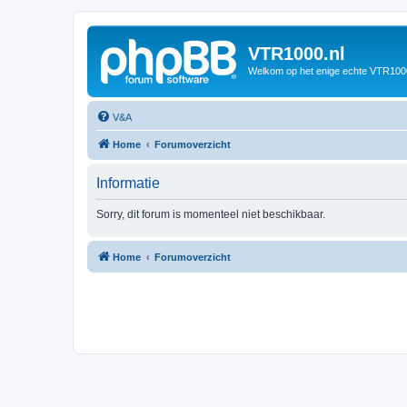
VTR1000.nl
Welkom op het enige echte VTR100
V&A
Home
Forumoverzicht
Informatie
Sorry, dit forum is momenteel niet beschikbaar.
Home
Forumoverzicht