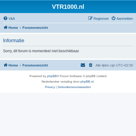
VTR1000.nl
V&A
Registreer
Aanmelden
Home
Forumoverzicht
Informatie
Sorry, dit forum is momenteel niet beschikbaar.
Home
Forumoverzicht
Alle tijden zijn
UTC+02:00
Powered by
phpBB
® Forum Software © phpBB Limited
Nederlandse vertaling door
phpBB.nl
.
Privacy
|
Gebruikersvoorwaarden