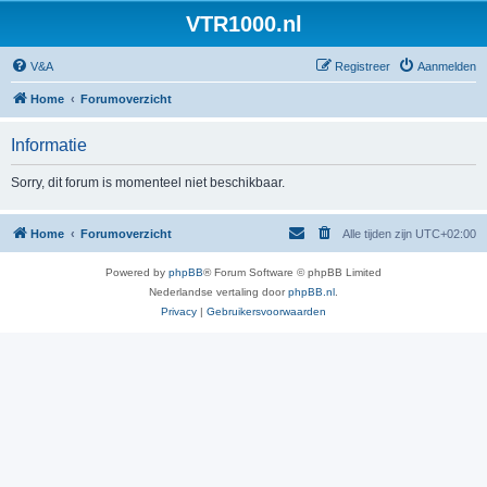
VTR1000.nl
V&A
Registreer
Aanmelden
Home
Forumoverzicht
Informatie
Sorry, dit forum is momenteel niet beschikbaar.
Home
Forumoverzicht
Alle tijden zijn
UTC+02:00
Powered by
phpBB
® Forum Software © phpBB Limited
Nederlandse vertaling door
phpBB.nl
.
Privacy
|
Gebruikersvoorwaarden