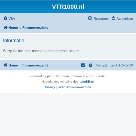
VTR1000.nl
V&A
Registreer
Aanmelden
Home
Forumoverzicht
Informatie
Sorry, dit forum is momenteel niet beschikbaar.
Home
Forumoverzicht
Alle tijden zijn
UTC+02:00
Powered by
phpBB
® Forum Software © phpBB Limited
Nederlandse vertaling door
phpBB.nl
.
Privacy
|
Gebruikersvoorwaarden