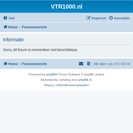
VTR1000.nl
V&A
Registreer
Aanmelden
Home
Forumoverzicht
Informatie
Sorry, dit forum is momenteel niet beschikbaar.
Home
Forumoverzicht
Alle tijden zijn
UTC+02:00
Powered by
phpBB
® Forum Software © phpBB Limited
Nederlandse vertaling door
phpBB.nl
.
Privacy
|
Gebruikersvoorwaarden