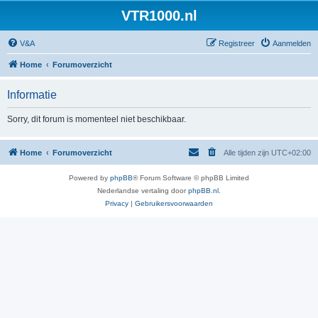
VTR1000.nl
V&A
Registreer
Aanmelden
Home
Forumoverzicht
Informatie
Sorry, dit forum is momenteel niet beschikbaar.
Home
Forumoverzicht
Alle tijden zijn
UTC+02:00
Powered by
phpBB
® Forum Software © phpBB Limited
Nederlandse vertaling door
phpBB.nl
.
Privacy
|
Gebruikersvoorwaarden