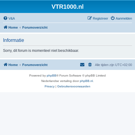
VTR1000.nl
V&A
Registreer
Aanmelden
Home
Forumoverzicht
Informatie
Sorry, dit forum is momenteel niet beschikbaar.
Home
Forumoverzicht
Alle tijden zijn
UTC+02:00
Powered by
phpBB
® Forum Software © phpBB Limited
Nederlandse vertaling door
phpBB.nl
.
Privacy
|
Gebruikersvoorwaarden