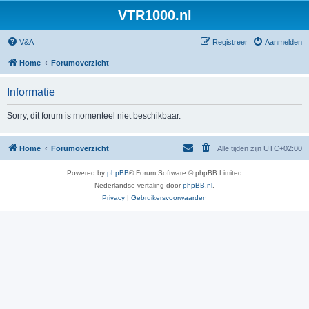
VTR1000.nl
V&A
Registreer
Aanmelden
Home
Forumoverzicht
Informatie
Sorry, dit forum is momenteel niet beschikbaar.
Home
Forumoverzicht
Alle tijden zijn
UTC+02:00
Powered by
phpBB
® Forum Software © phpBB Limited
Nederlandse vertaling door
phpBB.nl
.
Privacy
|
Gebruikersvoorwaarden