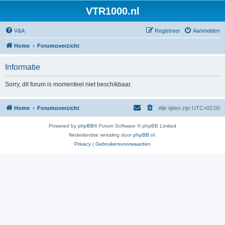
VTR1000.nl
V&A
Registreer
Aanmelden
Home
Forumoverzicht
Informatie
Sorry, dit forum is momenteel niet beschikbaar.
Home
Forumoverzicht
Alle tijden zijn
UTC+02:00
Powered by
phpBB
® Forum Software © phpBB Limited
Nederlandse vertaling door
phpBB.nl
.
Privacy
|
Gebruikersvoorwaarden