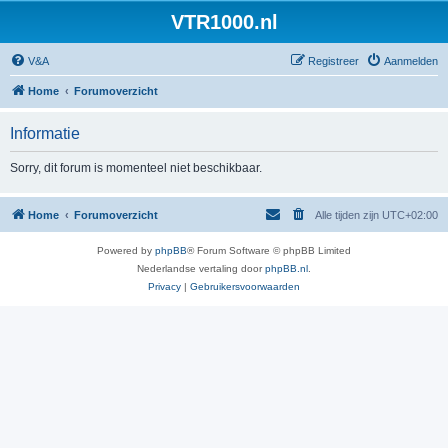
VTR1000.nl
V&A
Registreer
Aanmelden
Home
Forumoverzicht
Informatie
Sorry, dit forum is momenteel niet beschikbaar.
Home
Forumoverzicht
Alle tijden zijn
UTC+02:00
Powered by
phpBB
® Forum Software © phpBB Limited
Nederlandse vertaling door
phpBB.nl
.
Privacy
|
Gebruikersvoorwaarden