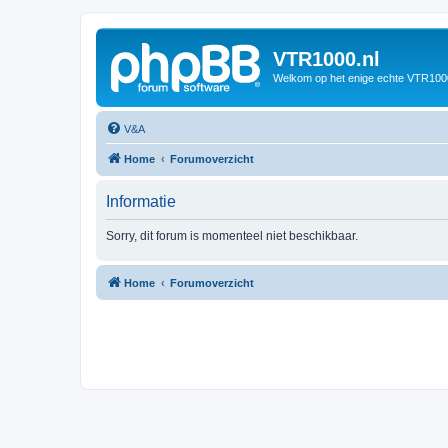
VTR1000.nl
Welkom op het enige echte VTR100
V&A
Home
Forumoverzicht
Informatie
Sorry, dit forum is momenteel niet beschikbaar.
Home
Forumoverzicht