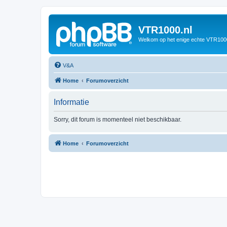
VTR1000.nl
Welkom op het enige echte VTR100
V&A
Home
Forumoverzicht
Informatie
Sorry, dit forum is momenteel niet beschikbaar.
Home
Forumoverzicht