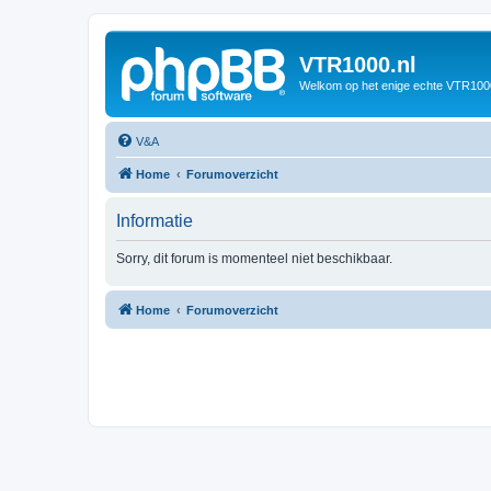
VTR1000.nl
Welkom op het enige echte VTR100
V&A
Home
Forumoverzicht
Informatie
Sorry, dit forum is momenteel niet beschikbaar.
Home
Forumoverzicht