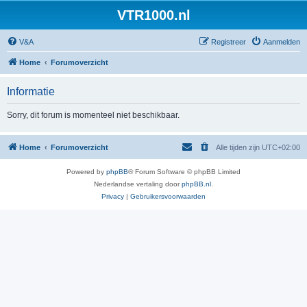
VTR1000.nl
V&A
Registreer
Aanmelden
Home
Forumoverzicht
Informatie
Sorry, dit forum is momenteel niet beschikbaar.
Home
Forumoverzicht
Alle tijden zijn
UTC+02:00
Powered by
phpBB
® Forum Software © phpBB Limited
Nederlandse vertaling door
phpBB.nl
.
Privacy
|
Gebruikersvoorwaarden