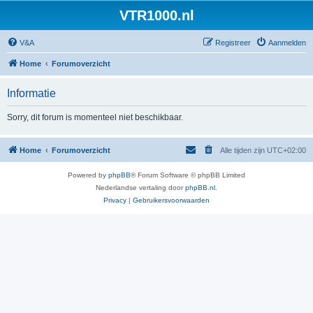
VTR1000.nl
V&A
Registreer
Aanmelden
Home
Forumoverzicht
Informatie
Sorry, dit forum is momenteel niet beschikbaar.
Home
Forumoverzicht
Alle tijden zijn
UTC+02:00
Powered by
phpBB
® Forum Software © phpBB Limited
Nederlandse vertaling door
phpBB.nl
.
Privacy
|
Gebruikersvoorwaarden