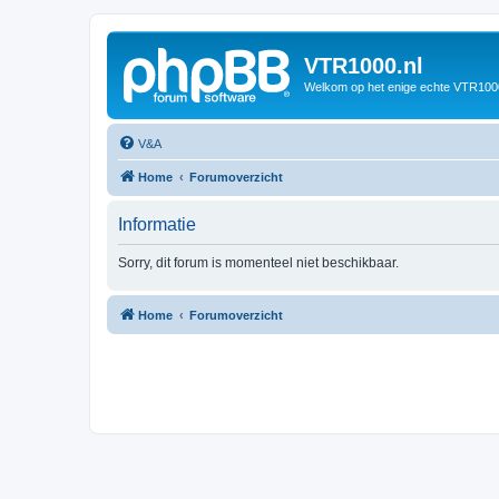
VTR1000.nl
Welkom op het enige echte VTR100
V&A
Home
Forumoverzicht
Informatie
Sorry, dit forum is momenteel niet beschikbaar.
Home
Forumoverzicht