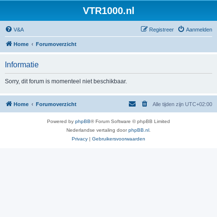
VTR1000.nl
V&A
Registreer
Aanmelden
Home
Forumoverzicht
Informatie
Sorry, dit forum is momenteel niet beschikbaar.
Home
Forumoverzicht
Alle tijden zijn
UTC+02:00
Powered by
phpBB
® Forum Software © phpBB Limited
Nederlandse vertaling door
phpBB.nl
.
Privacy
|
Gebruikersvoorwaarden