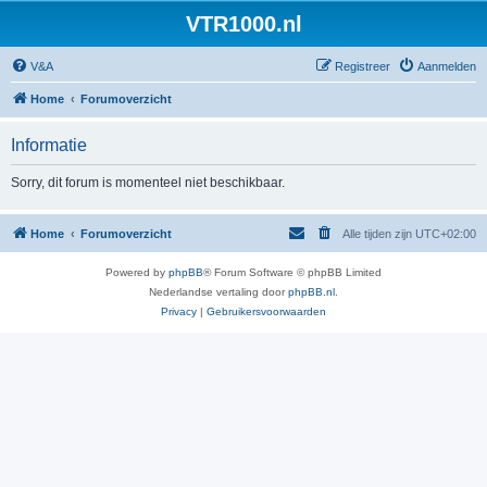
VTR1000.nl
V&A
Registreer
Aanmelden
Home
Forumoverzicht
Informatie
Sorry, dit forum is momenteel niet beschikbaar.
Home
Forumoverzicht
Alle tijden zijn
UTC+02:00
Powered by
phpBB
® Forum Software © phpBB Limited
Nederlandse vertaling door
phpBB.nl
.
Privacy
|
Gebruikersvoorwaarden