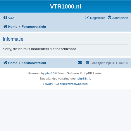
VTR1000.nl
V&A
Registreer
Aanmelden
Home
Forumoverzicht
Informatie
Sorry, dit forum is momenteel niet beschikbaar.
Home
Forumoverzicht
Alle tijden zijn
UTC+02:00
Powered by
phpBB
® Forum Software © phpBB Limited
Nederlandse vertaling door
phpBB.nl
.
Privacy
|
Gebruikersvoorwaarden