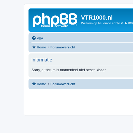
VTR1000.nl
Welkom op het enige echte VTR100
V&A
Home
Forumoverzicht
Informatie
Sorry, dit forum is momenteel niet beschikbaar.
Home
Forumoverzicht