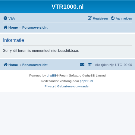
VTR1000.nl
V&A
Registreer
Aanmelden
Home
Forumoverzicht
Informatie
Sorry, dit forum is momenteel niet beschikbaar.
Home
Forumoverzicht
Alle tijden zijn
UTC+02:00
Powered by
phpBB
® Forum Software © phpBB Limited
Nederlandse vertaling door
phpBB.nl
.
Privacy
|
Gebruikersvoorwaarden