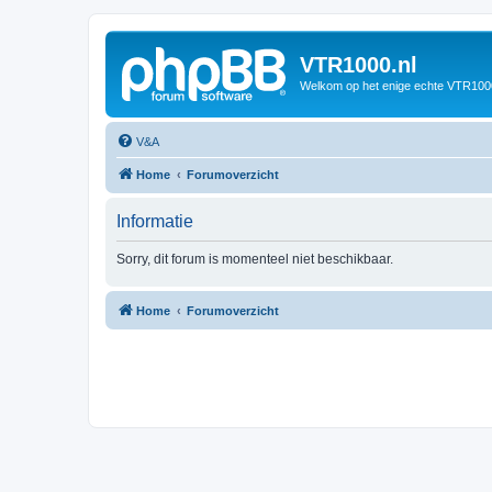
VTR1000.nl
Welkom op het enige echte VTR100
V&A
Home
Forumoverzicht
Informatie
Sorry, dit forum is momenteel niet beschikbaar.
Home
Forumoverzicht