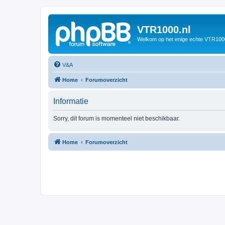
VTR1000.nl
Welkom op het enige echte VTR100
V&A
Home
Forumoverzicht
Informatie
Sorry, dit forum is momenteel niet beschikbaar.
Home
Forumoverzicht