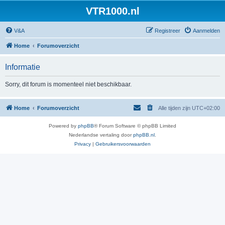
VTR1000.nl
V&A
Registreer
Aanmelden
Home
Forumoverzicht
Informatie
Sorry, dit forum is momenteel niet beschikbaar.
Home
Forumoverzicht
Alle tijden zijn
UTC+02:00
Powered by
phpBB
® Forum Software © phpBB Limited
Nederlandse vertaling door
phpBB.nl
.
Privacy
|
Gebruikersvoorwaarden