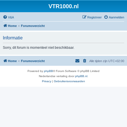
VTR1000.nl
V&A
Registreer
Aanmelden
Home
Forumoverzicht
Informatie
Sorry, dit forum is momenteel niet beschikbaar.
Home
Forumoverzicht
Alle tijden zijn
UTC+02:00
Powered by
phpBB
® Forum Software © phpBB Limited
Nederlandse vertaling door
phpBB.nl
.
Privacy
|
Gebruikersvoorwaarden