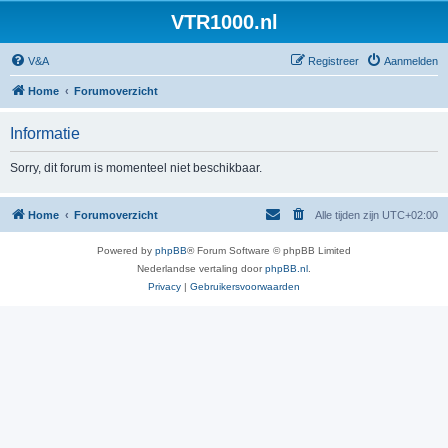
VTR1000.nl
V&A
Registreer
Aanmelden
Home
Forumoverzicht
Informatie
Sorry, dit forum is momenteel niet beschikbaar.
Home
Forumoverzicht
Alle tijden zijn
UTC+02:00
Powered by
phpBB
® Forum Software © phpBB Limited
Nederlandse vertaling door
phpBB.nl
.
Privacy
|
Gebruikersvoorwaarden