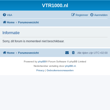
VTR1000.nl
V&A
Registreer
Aanmelden
Home
Forumoverzicht
Informatie
Sorry, dit forum is momenteel niet beschikbaar.
Home
Forumoverzicht
Alle tijden zijn
UTC+02:00
Powered by
phpBB
® Forum Software © phpBB Limited
Nederlandse vertaling door
phpBB.nl
.
Privacy
|
Gebruikersvoorwaarden