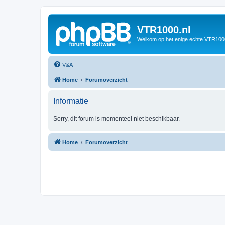
VTR1000.nl
Welkom op het enige echte VTR100
V&A
Home
Forumoverzicht
Informatie
Sorry, dit forum is momenteel niet beschikbaar.
Home
Forumoverzicht