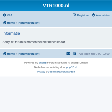
VTR1000.nl
V&A
Registreer
Aanmelden
Home
Forumoverzicht
Informatie
Sorry, dit forum is momenteel niet beschikbaar.
Home
Forumoverzicht
Alle tijden zijn
UTC+02:00
Powered by
phpBB
® Forum Software © phpBB Limited
Nederlandse vertaling door
phpBB.nl
.
Privacy
|
Gebruikersvoorwaarden