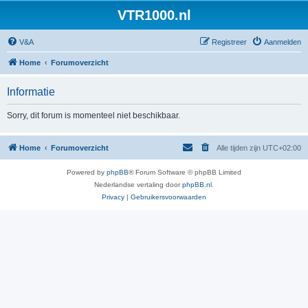
VTR1000.nl
V&A
Registreer
Aanmelden
Home
Forumoverzicht
Informatie
Sorry, dit forum is momenteel niet beschikbaar.
Home
Forumoverzicht
Alle tijden zijn
UTC+02:00
Powered by
phpBB
® Forum Software © phpBB Limited
Nederlandse vertaling door
phpBB.nl
.
Privacy
|
Gebruikersvoorwaarden