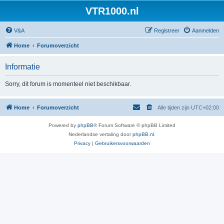
VTR1000.nl
V&A
Registreer
Aanmelden
Home
Forumoverzicht
Informatie
Sorry, dit forum is momenteel niet beschikbaar.
Home
Forumoverzicht
Alle tijden zijn
UTC+02:00
Powered by
phpBB
® Forum Software © phpBB Limited
Nederlandse vertaling door
phpBB.nl
.
Privacy
|
Gebruikersvoorwaarden